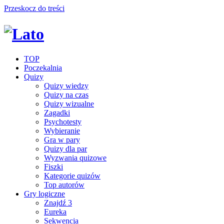
Przeskocz do treści
TOP
Poczekalnia
Quizy
Quizy wiedzy
Quizy na czas
Quizy wizualne
Zagadki
Psychotesty
Wybieranie
Gra w pary
Quizy dla par
Wyzwania quizowe
Fiszki
Kategorie quizów
Top autorów
Gry logiczne
Znajdź 3
Eureka
Sekwencja