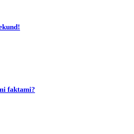
sekund!
ymi faktami?