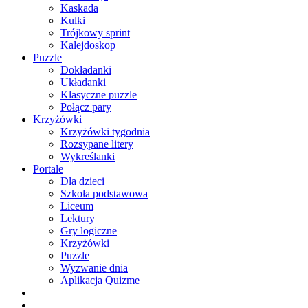
Kaskada
Kulki
Trójkowy sprint
Kalejdoskop
Puzzle
Dokładanki
Układanki
Klasyczne puzzle
Połącz pary
Krzyżówki
Krzyżówki tygodnia
Rozsypane litery
Wykreślanki
Portale
Dla dzieci
Szkoła podstawowa
Liceum
Lektury
Gry logiczne
Krzyżówki
Puzzle
Wyzwanie dnia
Aplikacja Quizme