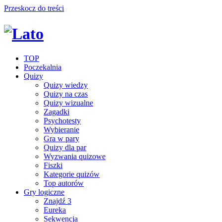
Przeskocz do treści
TOP
Poczekalnia
Quizy
Quizy wiedzy
Quizy na czas
Quizy wizualne
Zagadki
Psychotesty
Wybieranie
Gra w pary
Quizy dla par
Wyzwania quizowe
Fiszki
Kategorie quizów
Top autorów
Gry logiczne
Znajdź 3
Eureka
Sekwencja