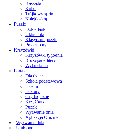
Kaskada
Kulki
Trójkowy sprint
Kalejdoskop
Puzzle
Dokładanki
Układanki
Klasyczne puzzle
Połącz pary
Krzyżówki
Krzyżówki tygodnia
Rozsypane litery
Wykreślanki
Portale
Dla dzieci
Szkoła podstawowa
Liceum
Lektury
Gry logiczne
Krzyżówki
Puzzle
Wyzwanie dnia
Aplikacja Quizme
Wyzwanie dnia
Ulubione