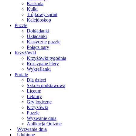
Kaskada
Kulki
Trójkowy sprint
Kalejdoskop
Puzzle
Dokładanki
Układanki
Klasyczne puzzle
Połącz pary
Krzyżówki
Krzyżówki tygodnia
Rozsypane litery
Wykreślanki
Portale
Dla dzieci
Szkoła podstawowa
Liceum
Lektury
Gry logiczne
Krzyżówki
Puzzle
Wyzwanie dnia
Aplikacja Quizme
Wyzwanie dnia
Ulubione