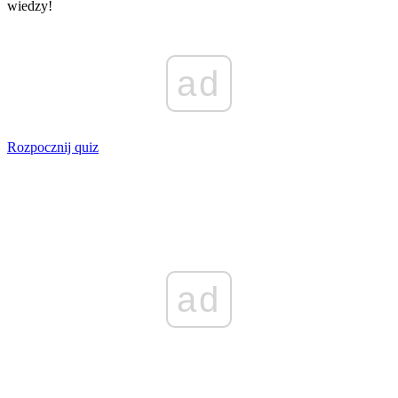
wiedzy!
ad
Rozpocznij quiz
ad