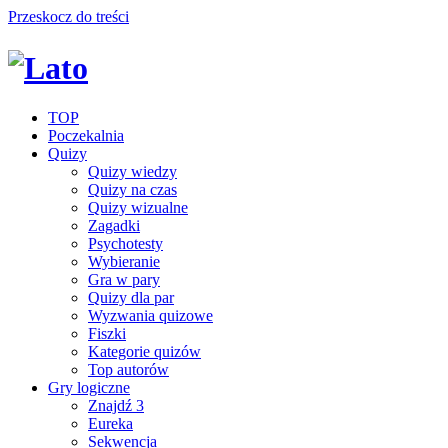
Przeskocz do treści
TOP
Poczekalnia
Quizy
Quizy wiedzy
Quizy na czas
Quizy wizualne
Zagadki
Psychotesty
Wybieranie
Gra w pary
Quizy dla par
Wyzwania quizowe
Fiszki
Kategorie quizów
Top autorów
Gry logiczne
Znajdź 3
Eureka
Sekwencja