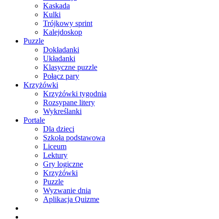
Kaskada
Kulki
Trójkowy sprint
Kalejdoskop
Puzzle
Dokładanki
Układanki
Klasyczne puzzle
Połącz pary
Krzyżówki
Krzyżówki tygodnia
Rozsypane litery
Wykreślanki
Portale
Dla dzieci
Szkoła podstawowa
Liceum
Lektury
Gry logiczne
Krzyżówki
Puzzle
Wyzwanie dnia
Aplikacja Quizme