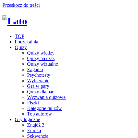
Przeskocz do treści
TOP
Poczekalnia
Quizy
Quizy wiedzy
Quizy na czas
Quizy wizualne
Zagadki
Psychotesty
Wybieranie
Gra w pary
Quizy dla par
Wyzwania quizowe
Fiszki
Kategorie quizów
Top autorów
Gry logiczne
Znajdź 3
Eureka
Sekwencja