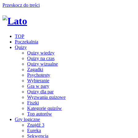
Przeskocz do treści
TOP
Poczekalnia
Quizy
Quizy wiedzy
Quizy na czas
Quizy wizualne
Zagadki
Psychotesty
Wybieranie
Gra w pary
Quizy dla par
Wyzwania quizowe
Fiszki
Kategorie quizów
Top autorów
Gry logiczne
Znajdź 3
Eureka
Sekwencja