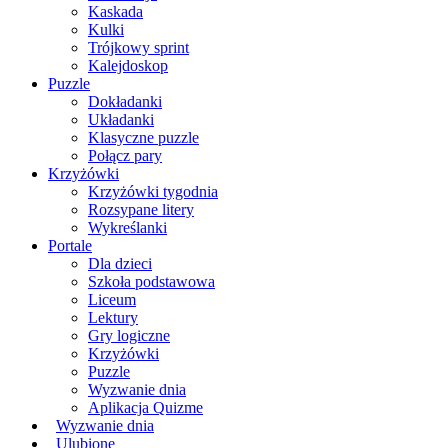
Kaskada
Kulki
Trójkowy sprint
Kalejdoskop
Puzzle
Dokładanki
Układanki
Klasyczne puzzle
Połącz pary
Krzyżówki
Krzyżówki tygodnia
Rozsypane litery
Wykreślanki
Portale
Dla dzieci
Szkoła podstawowa
Liceum
Lektury
Gry logiczne
Krzyżówki
Puzzle
Wyzwanie dnia
Aplikacja Quizme
Wyzwanie dnia
Ulubione