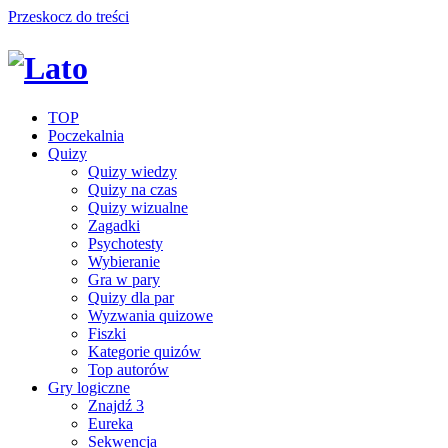
Przeskocz do treści
TOP
Poczekalnia
Quizy
Quizy wiedzy
Quizy na czas
Quizy wizualne
Zagadki
Psychotesty
Wybieranie
Gra w pary
Quizy dla par
Wyzwania quizowe
Fiszki
Kategorie quizów
Top autorów
Gry logiczne
Znajdź 3
Eureka
Sekwencja