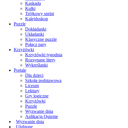
Kaskada
Kulki
Trójkowy sprint
Kalejdoskop
Puzzle
Dokładanki
Układanki
Klasyczne puzzle
Połącz pary
Krzyżówki
Krzyżówki tygodnia
Rozsypane litery
Wykreślanki
Portale
Dla dzieci
Szkoła podstawowa
Liceum
Lektury
Gry logiczne
Krzyżówki
Puzzle
Wyzwanie dnia
Aplikacja Quizme
Wyzwanie dnia
Ulubione