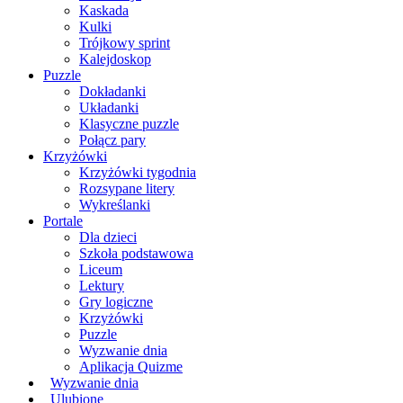
Kaskada
Kulki
Trójkowy sprint
Kalejdoskop
Puzzle
Dokładanki
Układanki
Klasyczne puzzle
Połącz pary
Krzyżówki
Krzyżówki tygodnia
Rozsypane litery
Wykreślanki
Portale
Dla dzieci
Szkoła podstawowa
Liceum
Lektury
Gry logiczne
Krzyżówki
Puzzle
Wyzwanie dnia
Aplikacja Quizme
Wyzwanie dnia
Ulubione