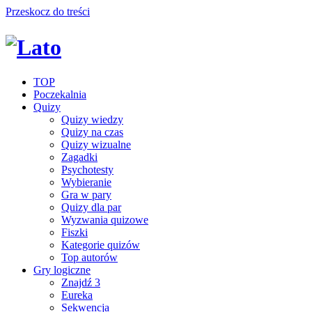
Przeskocz do treści
TOP
Poczekalnia
Quizy
Quizy wiedzy
Quizy na czas
Quizy wizualne
Zagadki
Psychotesty
Wybieranie
Gra w pary
Quizy dla par
Wyzwania quizowe
Fiszki
Kategorie quizów
Top autorów
Gry logiczne
Znajdź 3
Eureka
Sekwencja