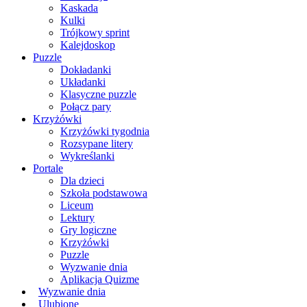
Kaskada
Kulki
Trójkowy sprint
Kalejdoskop
Puzzle
Dokładanki
Układanki
Klasyczne puzzle
Połącz pary
Krzyżówki
Krzyżówki tygodnia
Rozsypane litery
Wykreślanki
Portale
Dla dzieci
Szkoła podstawowa
Liceum
Lektury
Gry logiczne
Krzyżówki
Puzzle
Wyzwanie dnia
Aplikacja Quizme
Wyzwanie dnia
Ulubione