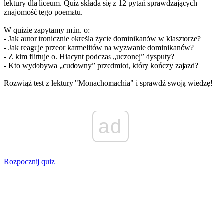
lektury dla liceum. Quiz składa się z 12 pytań sprawdzających
znajomość tego poematu.
W quizie zapytamy m.in. o:
- Jak autor ironicznie określa życie dominikanów w klasztorze?
- Jak reaguje przeor karmelitów na wyzwanie dominikanów?
- Z kim flirtuje o. Hiacynt podczas „uczonej” dysputy?
- Kto wydobywa „cudowny” przedmiot, który kończy zajazd?
Rozwiąż test z lektury "Monachomachia" i sprawdź swoją wiedzę!
ad
Rozpocznij quiz