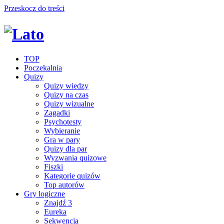
Przeskocz do treści
TOP
Poczekalnia
Quizy
Quizy wiedzy
Quizy na czas
Quizy wizualne
Zagadki
Psychotesty
Wybieranie
Gra w pary
Quizy dla par
Wyzwania quizowe
Fiszki
Kategorie quizów
Top autorów
Gry logiczne
Znajdź 3
Eureka
Sekwencja