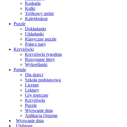
Kaskada
Kulki
Trójkowy sprint
Kalejdoskop
Puzzle
Dokładanki
Układanki
Klasyczne puzzle
Połącz pary
Krzyżówki
Krzyżówki tygodnia
Rozsypane litery
Wykreślanki
Portale
Dla dzieci
Szkoła podstawowa
Liceum
Lektury
Gry logiczne
Krzyżówki
Puzzle
Wyzwanie dnia
Aplikacja Quizme
Wyzwanie dnia
Ulubione