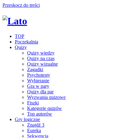
Przeskocz do treści
TOP
Poczekalnia
Quizy
Quizy wiedzy
Quizy na czas
Quizy wizualne
Zagadki
Psychotesty
Wybieranie
Gra w pary
Quizy dla par
Wyzwania quizowe
Fiszki
Kategorie quizów
Top autorów
Gry logiczne
Znajdź 3
Eureka
Sekwencja