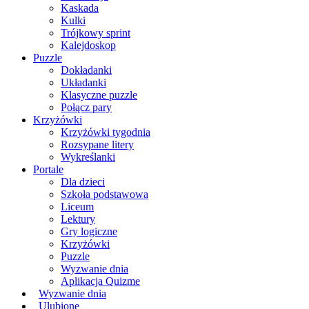
Kaskada
Kulki
Trójkowy sprint
Kalejdoskop
Puzzle
Dokładanki
Układanki
Klasyczne puzzle
Połącz pary
Krzyżówki
Krzyżówki tygodnia
Rozsypane litery
Wykreślanki
Portale
Dla dzieci
Szkoła podstawowa
Liceum
Lektury
Gry logiczne
Krzyżówki
Puzzle
Wyzwanie dnia
Aplikacja Quizme
Wyzwanie dnia
Ulubione