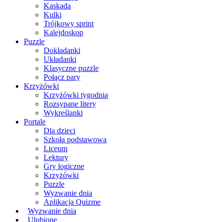
Kaskada
Kulki
Trójkowy sprint
Kalejdoskop
Puzzle
Dokładanki
Układanki
Klasyczne puzzle
Połącz pary
Krzyżówki
Krzyżówki tygodnia
Rozsypane litery
Wykreślanki
Portale
Dla dzieci
Szkoła podstawowa
Liceum
Lektury
Gry logiczne
Krzyżówki
Puzzle
Wyzwanie dnia
Aplikacja Quizme
Wyzwanie dnia
Ulubione