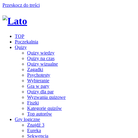
Przeskocz do treści
TOP
Poczekalnia
Quizy
Quizy wiedzy
Quizy na czas
Quizy wizualne
Zagadki
Psychotesty
Wybieranie
Gra w pary
Quizy dla par
Wyzwania quizowe
Fiszki
Kategorie quizów
Top autorów
Gry logiczne
Znajdź 3
Eureka
Sekwencja