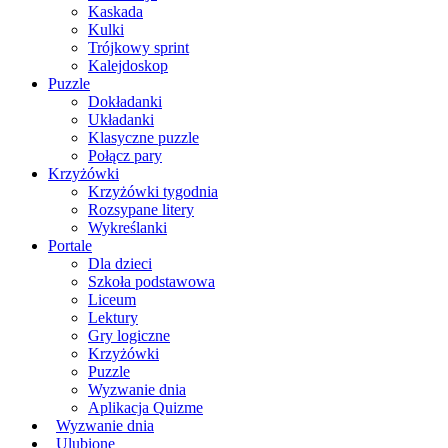
Kaskada
Kulki
Trójkowy sprint
Kalejdoskop
Puzzle
Dokładanki
Układanki
Klasyczne puzzle
Połącz pary
Krzyżówki
Krzyżówki tygodnia
Rozsypane litery
Wykreślanki
Portale
Dla dzieci
Szkoła podstawowa
Liceum
Lektury
Gry logiczne
Krzyżówki
Puzzle
Wyzwanie dnia
Aplikacja Quizme
Wyzwanie dnia
Ulubione