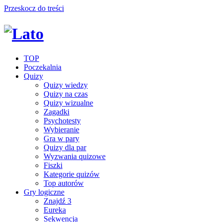
Przeskocz do treści
TOP
Poczekalnia
Quizy
Quizy wiedzy
Quizy na czas
Quizy wizualne
Zagadki
Psychotesty
Wybieranie
Gra w pary
Quizy dla par
Wyzwania quizowe
Fiszki
Kategorie quizów
Top autorów
Gry logiczne
Znajdź 3
Eureka
Sekwencja