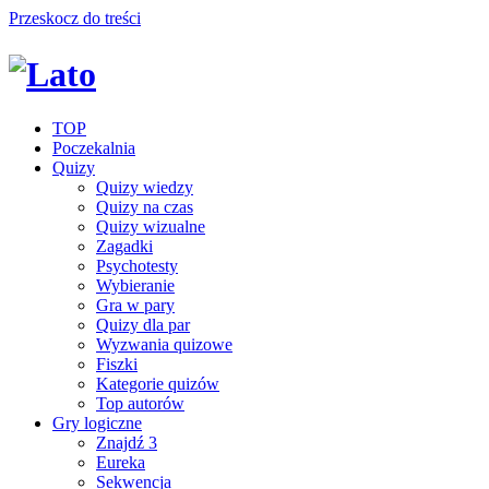
Przeskocz do treści
TOP
Poczekalnia
Quizy
Quizy wiedzy
Quizy na czas
Quizy wizualne
Zagadki
Psychotesty
Wybieranie
Gra w pary
Quizy dla par
Wyzwania quizowe
Fiszki
Kategorie quizów
Top autorów
Gry logiczne
Znajdź 3
Eureka
Sekwencja