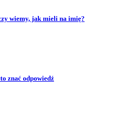
czy wiemy, jak mieli na imię?
arto znać odpowiedź