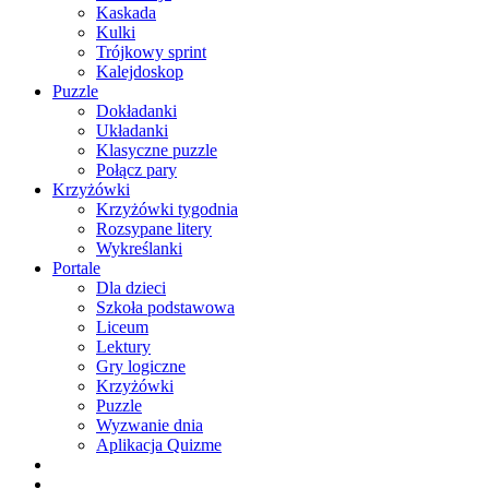
Kaskada
Kulki
Trójkowy sprint
Kalejdoskop
Puzzle
Dokładanki
Układanki
Klasyczne puzzle
Połącz pary
Krzyżówki
Krzyżówki tygodnia
Rozsypane litery
Wykreślanki
Portale
Dla dzieci
Szkoła podstawowa
Liceum
Lektury
Gry logiczne
Krzyżówki
Puzzle
Wyzwanie dnia
Aplikacja Quizme