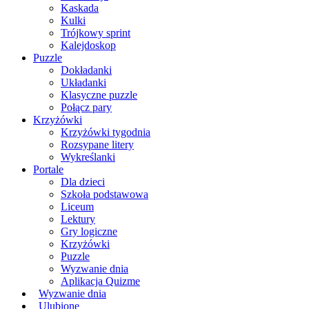
Kaskada
Kulki
Trójkowy sprint
Kalejdoskop
Puzzle
Dokładanki
Układanki
Klasyczne puzzle
Połącz pary
Krzyżówki
Krzyżówki tygodnia
Rozsypane litery
Wykreślanki
Portale
Dla dzieci
Szkoła podstawowa
Liceum
Lektury
Gry logiczne
Krzyżówki
Puzzle
Wyzwanie dnia
Aplikacja Quizme
Wyzwanie dnia
Ulubione