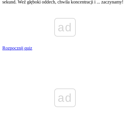
sekund. Weź głęboki oddech, chwila koncentracji i ... zaczynamy!
ad
Rozpocznij quiz
ad