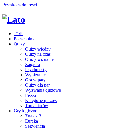
Przeskocz do treści
TOP
Poczekalnia
Quizy
Quizy wiedzy
Quizy na czas
Quizy wizualne
Zagadki
Psychotesty
Wybieranie
Gra w pary
Quizy dla par
Wyzwania quizowe
Fiszki
Kategorie quizów
Top autorów
Gry logiczne
Znajdź 3
Eureka
Sekwencja