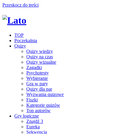
Przeskocz do treści
TOP
Poczekalnia
Quizy
Quizy wiedzy
Quizy na czas
Quizy wizualne
Zagadki
Psychotesty
Wybieranie
Gra w pary
Quizy dla par
Wyzwania quizowe
Fiszki
Kategorie quizów
Top autorów
Gry logiczne
Znajdź 3
Eureka
Sekwencja