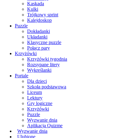
Kaskada
Kulki
Trójkowy sprint
Kalejdoskop
Puzzle
Dokładanki
Układanki
Klasyczne puzzle
Połącz pary
Krzyżówki
Krzyżówki tygodnia
Rozsypane litery
Wykreślanki
Portale
Dla dzieci
Szkoła podstawowa
Liceum
Lektury
Gry logiczne
Krzyżówki
Puzzle
Wyzwanie dnia
Aplikacja Quizme
Wyzwanie dnia
Ulubione