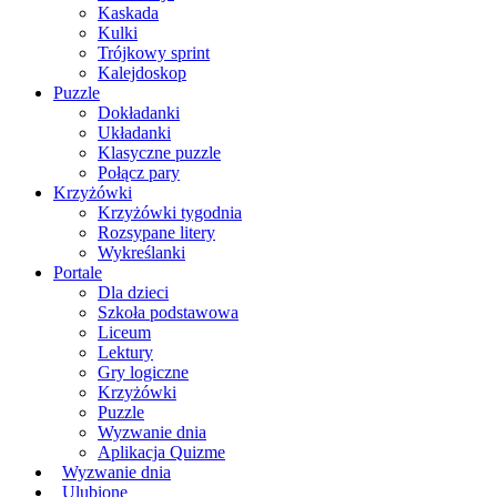
Kaskada
Kulki
Trójkowy sprint
Kalejdoskop
Puzzle
Dokładanki
Układanki
Klasyczne puzzle
Połącz pary
Krzyżówki
Krzyżówki tygodnia
Rozsypane litery
Wykreślanki
Portale
Dla dzieci
Szkoła podstawowa
Liceum
Lektury
Gry logiczne
Krzyżówki
Puzzle
Wyzwanie dnia
Aplikacja Quizme
Wyzwanie dnia
Ulubione