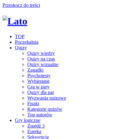
Przeskocz do treści
TOP
Poczekalnia
Quizy
Quizy wiedzy
Quizy na czas
Quizy wizualne
Zagadki
Psychotesty
Wybieranie
Gra w pary
Quizy dla par
Wyzwania quizowe
Fiszki
Kategorie quizów
Top autorów
Gry logiczne
Znajdź 3
Eureka
Sekwencja