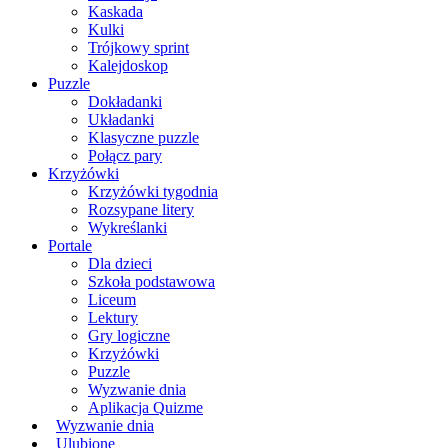
Kaskada
Kulki
Trójkowy sprint
Kalejdoskop
Puzzle
Dokładanki
Układanki
Klasyczne puzzle
Połącz pary
Krzyżówki
Krzyżówki tygodnia
Rozsypane litery
Wykreślanki
Portale
Dla dzieci
Szkoła podstawowa
Liceum
Lektury
Gry logiczne
Krzyżówki
Puzzle
Wyzwanie dnia
Aplikacja Quizme
Wyzwanie dnia
Ulubione