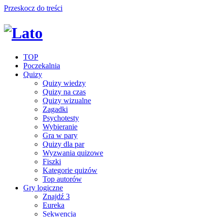
Przeskocz do treści
TOP
Poczekalnia
Quizy
Quizy wiedzy
Quizy na czas
Quizy wizualne
Zagadki
Psychotesty
Wybieranie
Gra w pary
Quizy dla par
Wyzwania quizowe
Fiszki
Kategorie quizów
Top autorów
Gry logiczne
Znajdź 3
Eureka
Sekwencja