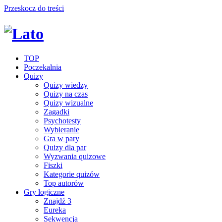
Przeskocz do treści
TOP
Poczekalnia
Quizy
Quizy wiedzy
Quizy na czas
Quizy wizualne
Zagadki
Psychotesty
Wybieranie
Gra w pary
Quizy dla par
Wyzwania quizowe
Fiszki
Kategorie quizów
Top autorów
Gry logiczne
Znajdź 3
Eureka
Sekwencja