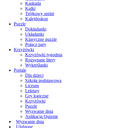
Kaskada
Kulki
Trójkowy sprint
Kalejdoskop
Puzzle
Dokładanki
Układanki
Klasyczne puzzle
Połącz pary
Krzyżówki
Krzyżówki tygodnia
Rozsypane litery
Wykreślanki
Portale
Dla dzieci
Szkoła podstawowa
Liceum
Lektury
Gry logiczne
Krzyżówki
Puzzle
Wyzwanie dnia
Aplikacja Quizme
Wyzwanie dnia
Ulubione