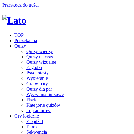
Przeskocz do treści
TOP
Poczekalnia
Quizy
Quizy wiedzy
Quizy na czas
Quizy wizualne
Zagadki
Psychotesty
Wybieranie
Gra w pary
Quizy dla par
Wyzwania quizowe
Fiszki
Kategorie quizów
Top autorów
Gry logiczne
Znajdź 3
Eureka
Sekwencja