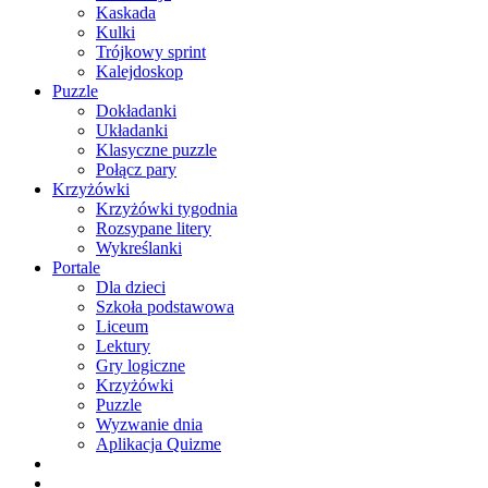
Kaskada
Kulki
Trójkowy sprint
Kalejdoskop
Puzzle
Dokładanki
Układanki
Klasyczne puzzle
Połącz pary
Krzyżówki
Krzyżówki tygodnia
Rozsypane litery
Wykreślanki
Portale
Dla dzieci
Szkoła podstawowa
Liceum
Lektury
Gry logiczne
Krzyżówki
Puzzle
Wyzwanie dnia
Aplikacja Quizme