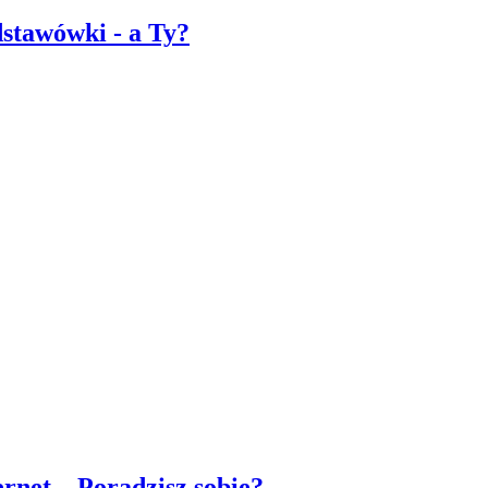
dstawówki - a Ty?
rnet... Poradzisz sobie?