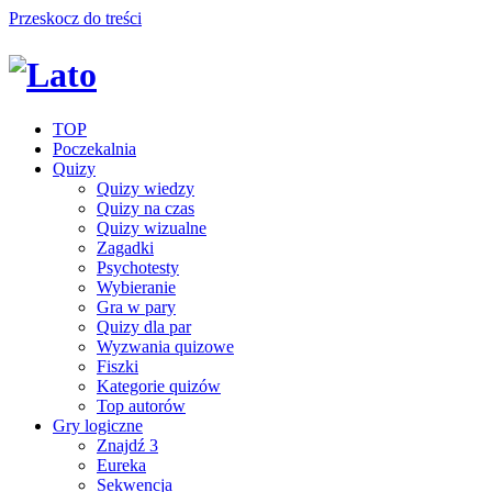
Przeskocz do treści
TOP
Poczekalnia
Quizy
Quizy wiedzy
Quizy na czas
Quizy wizualne
Zagadki
Psychotesty
Wybieranie
Gra w pary
Quizy dla par
Wyzwania quizowe
Fiszki
Kategorie quizów
Top autorów
Gry logiczne
Znajdź 3
Eureka
Sekwencja