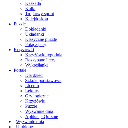
Kaskada
Kulki
Trójkowy sprint
Kalejdoskop
Puzzle
Dokładanki
Układanki
Klasyczne puzzle
Połącz pary
Krzyżówki
Krzyżówki tygodnia
Rozsypane litery
Wykreślanki
Portale
Dla dzieci
Szkoła podstawowa
Liceum
Lektury
Gry logiczne
Krzyżówki
Puzzle
Wyzwanie dnia
Aplikacja Quizme
Wyzwanie dnia
Ulubione