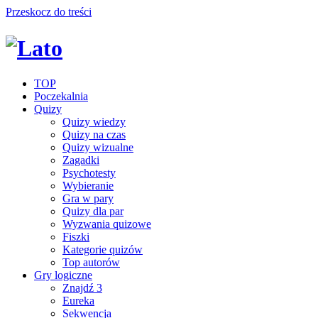
Przeskocz do treści
TOP
Poczekalnia
Quizy
Quizy wiedzy
Quizy na czas
Quizy wizualne
Zagadki
Psychotesty
Wybieranie
Gra w pary
Quizy dla par
Wyzwania quizowe
Fiszki
Kategorie quizów
Top autorów
Gry logiczne
Znajdź 3
Eureka
Sekwencja