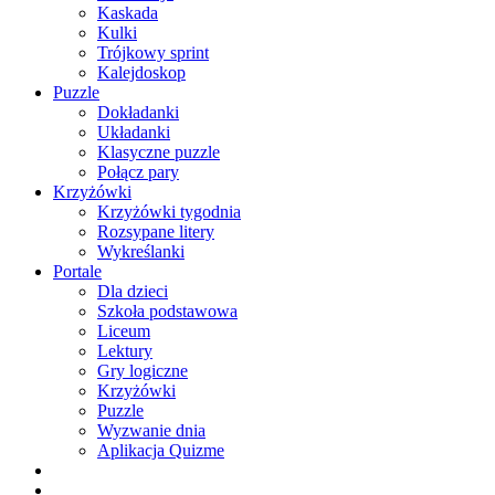
Kaskada
Kulki
Trójkowy sprint
Kalejdoskop
Puzzle
Dokładanki
Układanki
Klasyczne puzzle
Połącz pary
Krzyżówki
Krzyżówki tygodnia
Rozsypane litery
Wykreślanki
Portale
Dla dzieci
Szkoła podstawowa
Liceum
Lektury
Gry logiczne
Krzyżówki
Puzzle
Wyzwanie dnia
Aplikacja Quizme