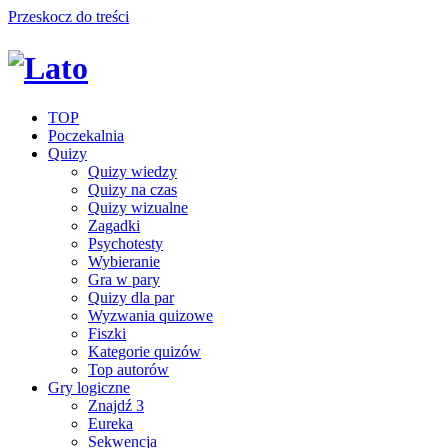
Przeskocz do treści
TOP
Poczekalnia
Quizy
Quizy wiedzy
Quizy na czas
Quizy wizualne
Zagadki
Psychotesty
Wybieranie
Gra w pary
Quizy dla par
Wyzwania quizowe
Fiszki
Kategorie quizów
Top autorów
Gry logiczne
Znajdź 3
Eureka
Sekwencja