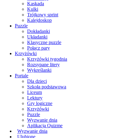
Kaskada
Kulki
Trójkowy sprint
Kalejdoskop
Puzzle
Dokładanki
Układanki
Klasyczne puzzle
Połącz pary
Krzyżówki
Krzyżówki tygodnia
Rozsypane litery
Wykreślanki
Portale
Dla dzieci
Szkoła podstawowa
Liceum
Lektury
Gry logiczne
Krzyżówki
Puzzle
Wyzwanie dnia
Aplikacja Quizme
Wyzwanie dnia
Ulubione