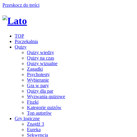
Przeskocz do treści
TOP
Poczekalnia
Quizy
Quizy wiedzy
Quizy na czas
Quizy wizualne
Zagadki
Psychotesty
Wybieranie
Gra w pary
Quizy dla par
Wyzwania quizowe
Fiszki
Kategorie quizów
Top autorów
Gry logiczne
Znajdź 3
Eureka
Sekwencja