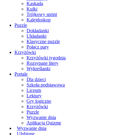
Kaskada
Kulki
Trójkowy sprint
Kalejdoskop
Puzzle
Dokładanki
Układanki
Klasyczne puzzle
Połącz pary
Krzyżówki
Krzyżówki tygodnia
Rozsypane litery
Wykreślanki
Portale
Dla dzieci
Szkoła podstawowa
Liceum
Lektury
Gry logiczne
Krzyżówki
Puzzle
Wyzwanie dnia
Aplikacja Quizme
Wyzwanie dnia
Ulubione