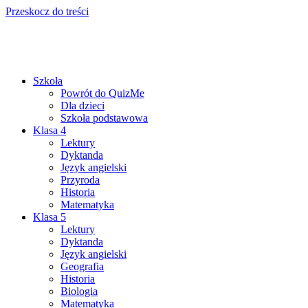
Przeskocz do treści
Szkoła
Powrót do QuizMe
Dla dzieci
Szkoła podstawowa
Klasa 4
Lektury
Dyktanda
Język angielski
Przyroda
Historia
Matematyka
Klasa 5
Lektury
Dyktanda
Język angielski
Geografia
Historia
Biologia
Matematyka