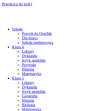
Przeskocz do treści
Szkoła
Powrót do QuizMe
Dla dzieci
Szkoła podstawowa
Klasa 4
Lektury
Dyktanda
Język angielski
Przyroda
Historia
Matematyka
Klasa 5
Lektury
Dyktanda
Język angielski
Geografia
Historia
Biologia
Matematyka