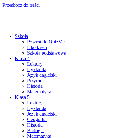
Przeskocz do treści
Szkoła
Powrót do QuizMe
Dla dzieci
Szkoła podstawowa
Klasa 4
Lektury
Dyktanda
Język angielski
Przyroda
Historia
Matematyka
Klasa 5
Lektury
Dyktanda
Język angielski
Geografia
Historia
Biologia
Matematyka