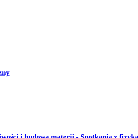
czny
iwości i budowa materii - Spotkania z fizyk