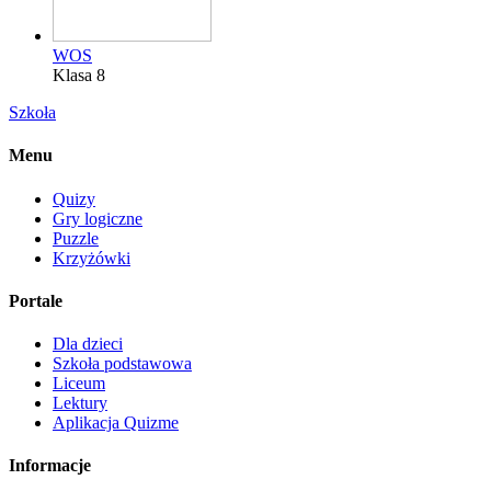
WOS
Klasa 8
Szkoła
Menu
Quizy
Gry logiczne
Puzzle
Krzyżówki
Portale
Dla dzieci
Szkoła podstawowa
Liceum
Lektury
Aplikacja Quizme
Informacje