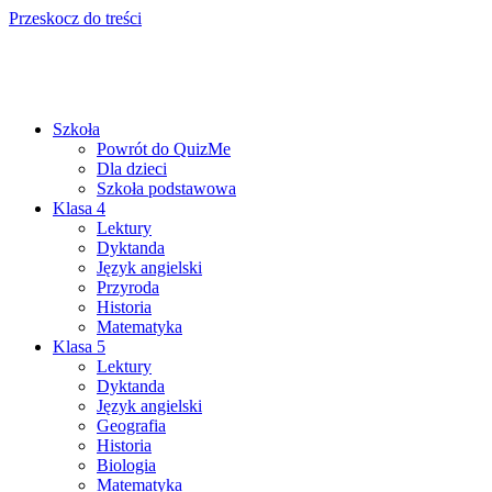
Przeskocz do treści
Szkoła
Powrót do QuizMe
Dla dzieci
Szkoła podstawowa
Klasa 4
Lektury
Dyktanda
Język angielski
Przyroda
Historia
Matematyka
Klasa 5
Lektury
Dyktanda
Język angielski
Geografia
Historia
Biologia
Matematyka