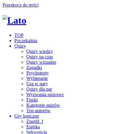
Przeskocz do treści
TOP
Poczekalnia
Quizy
Quizy wiedzy
Quizy na czas
Quizy wizualne
Zagadki
Psychotesty
Wybieranie
Gra w pary
Quizy dla par
Wyzwania quizowe
Fiszki
Kategorie quizów
Top autorów
Gry logiczne
Znajdź 3
Eureka
Sekwencja