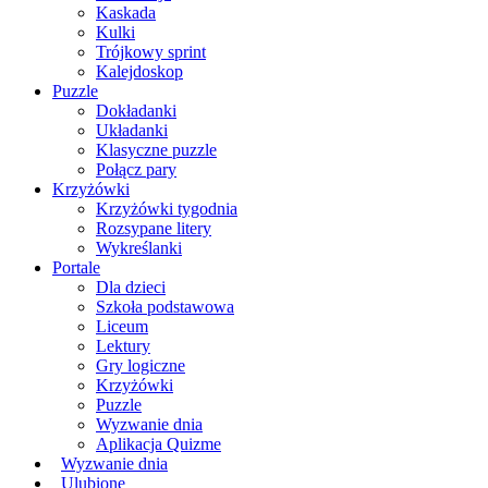
Kaskada
Kulki
Trójkowy sprint
Kalejdoskop
Puzzle
Dokładanki
Układanki
Klasyczne puzzle
Połącz pary
Krzyżówki
Krzyżówki tygodnia
Rozsypane litery
Wykreślanki
Portale
Dla dzieci
Szkoła podstawowa
Liceum
Lektury
Gry logiczne
Krzyżówki
Puzzle
Wyzwanie dnia
Aplikacja Quizme
Wyzwanie dnia
Ulubione