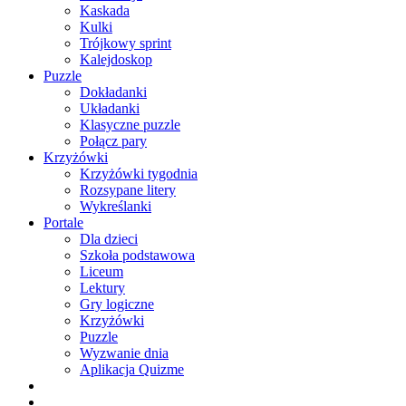
Kaskada
Kulki
Trójkowy sprint
Kalejdoskop
Puzzle
Dokładanki
Układanki
Klasyczne puzzle
Połącz pary
Krzyżówki
Krzyżówki tygodnia
Rozsypane litery
Wykreślanki
Portale
Dla dzieci
Szkoła podstawowa
Liceum
Lektury
Gry logiczne
Krzyżówki
Puzzle
Wyzwanie dnia
Aplikacja Quizme