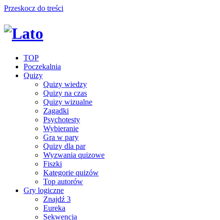
Przeskocz do treści
TOP
Poczekalnia
Quizy
Quizy wiedzy
Quizy na czas
Quizy wizualne
Zagadki
Psychotesty
Wybieranie
Gra w pary
Quizy dla par
Wyzwania quizowe
Fiszki
Kategorie quizów
Top autorów
Gry logiczne
Znajdź 3
Eureka
Sekwencja