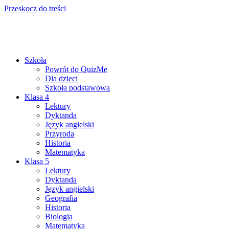
Przeskocz do treści
Szkoła
Powrót do QuizMe
Dla dzieci
Szkoła podstawowa
Klasa 4
Lektury
Dyktanda
Język angielski
Przyroda
Historia
Matematyka
Klasa 5
Lektury
Dyktanda
Język angielski
Geografia
Historia
Biologia
Matematyka