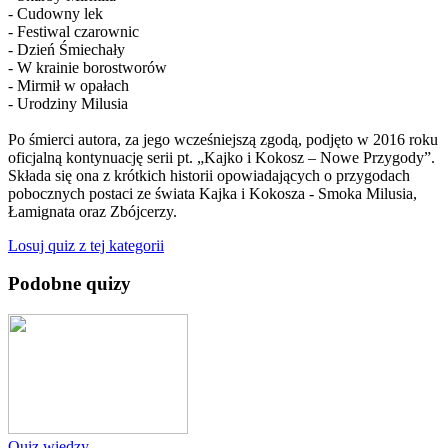
- Cudowny lek
- Festiwal czarownic
- Dzień Śmiechały
- W krainie borostworów
- Mirmił w opałach
- Urodziny Milusia
Po śmierci autora, za jego wcześniejszą zgodą, podjęto w 2016 roku
oficjalną kontynuację serii pt. „Kajko i Kokosz – Nowe Przygody”.
Składa się ona z krótkich historii opowiadających o przygodach
pobocznych postaci ze świata Kajka i Kokosza - Smoka Milusia,
Łamignata oraz Zbójcerzy.
Losuj quiz z tej kategorii
Podobne quizy
Quiz wiedzy