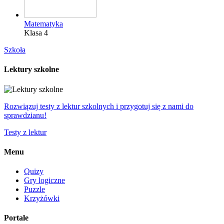
Matematyka
Klasa 4
Szkoła
Lektury szkolne
Rozwiązuj testy z lektur szkolnych i przygotuj się z nami do
sprawdzianu!
Testy z lektur
Menu
Quizy
Gry logiczne
Puzzle
Krzyżówki
Portale