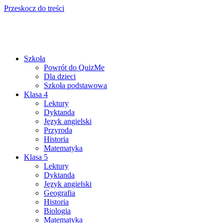
Przeskocz do treści
Szkoła
Powrót do QuizMe
Dla dzieci
Szkoła podstawowa
Klasa 4
Lektury
Dyktanda
Język angielski
Przyroda
Historia
Matematyka
Klasa 5
Lektury
Dyktanda
Język angielski
Geografia
Historia
Biologia
Matematyka