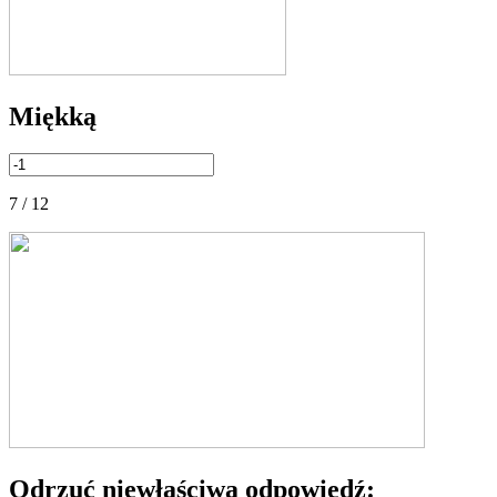
Miękką
7 / 12
Odrzuć niewłaściwą odpowiedź: