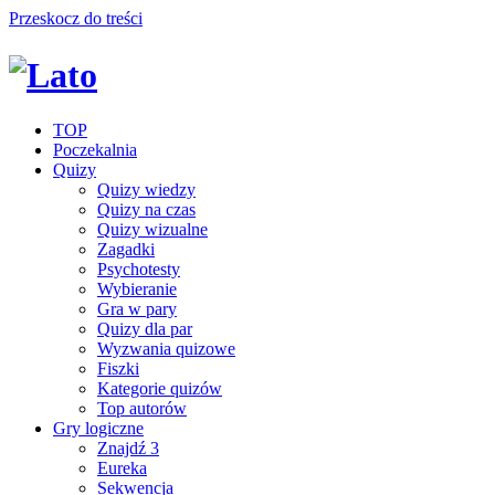
Przeskocz do treści
TOP
Poczekalnia
Quizy
Quizy wiedzy
Quizy na czas
Quizy wizualne
Zagadki
Psychotesty
Wybieranie
Gra w pary
Quizy dla par
Wyzwania quizowe
Fiszki
Kategorie quizów
Top autorów
Gry logiczne
Znajdź 3
Eureka
Sekwencja