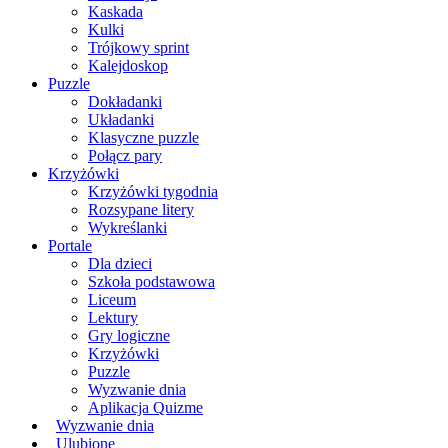
Kaskada
Kulki
Trójkowy sprint
Kalejdoskop
Puzzle
Dokładanki
Układanki
Klasyczne puzzle
Połącz pary
Krzyżówki
Krzyżówki tygodnia
Rozsypane litery
Wykreślanki
Portale
Dla dzieci
Szkoła podstawowa
Liceum
Lektury
Gry logiczne
Krzyżówki
Puzzle
Wyzwanie dnia
Aplikacja Quizme
Wyzwanie dnia
Ulubione