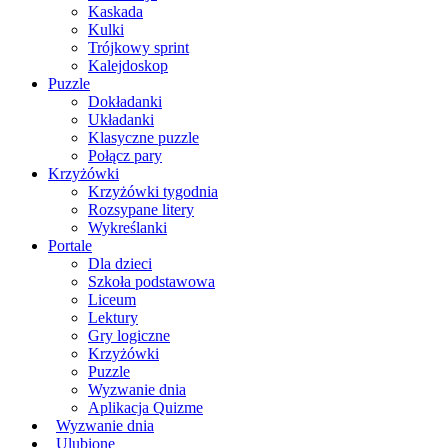
Kaskada
Kulki
Trójkowy sprint
Kalejdoskop
Puzzle
Dokładanki
Układanki
Klasyczne puzzle
Połącz pary
Krzyżówki
Krzyżówki tygodnia
Rozsypane litery
Wykreślanki
Portale
Dla dzieci
Szkoła podstawowa
Liceum
Lektury
Gry logiczne
Krzyżówki
Puzzle
Wyzwanie dnia
Aplikacja Quizme
Wyzwanie dnia
Ulubione