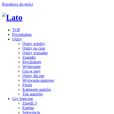
Przeskocz do treści
TOP
Poczekalnia
Quizy
Quizy wiedzy
Quizy na czas
Quizy wizualne
Zagadki
Psychotesty
Wybieranie
Gra w pary
Quizy dla par
Wyzwania quizowe
Fiszki
Kategorie quizów
Top autorów
Gry logiczne
Znajdź 3
Eureka
Sekwencja