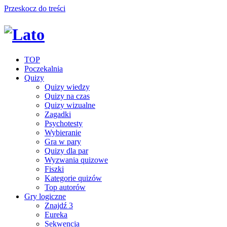
Przeskocz do treści
TOP
Poczekalnia
Quizy
Quizy wiedzy
Quizy na czas
Quizy wizualne
Zagadki
Psychotesty
Wybieranie
Gra w pary
Quizy dla par
Wyzwania quizowe
Fiszki
Kategorie quizów
Top autorów
Gry logiczne
Znajdź 3
Eureka
Sekwencja