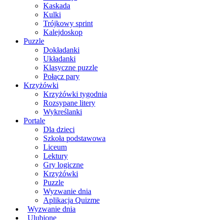
Kaskada
Kulki
Trójkowy sprint
Kalejdoskop
Puzzle
Dokładanki
Układanki
Klasyczne puzzle
Połącz pary
Krzyżówki
Krzyżówki tygodnia
Rozsypane litery
Wykreślanki
Portale
Dla dzieci
Szkoła podstawowa
Liceum
Lektury
Gry logiczne
Krzyżówki
Puzzle
Wyzwanie dnia
Aplikacja Quizme
Wyzwanie dnia
Ulubione