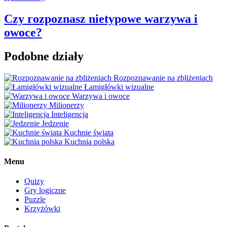
Czy rozpoznasz nietypowe warzywa i
owoce?
Podobne działy
Rozpoznawanie na zbliżeniach
Łamigłówki wizualne
Warzywa i owoce
Milionerzy
Inteligencja
Jedzenie
Kuchnie świata
Kuchnia polska
Menu
Quizy
Gry logiczne
Puzzle
Krzyżówki