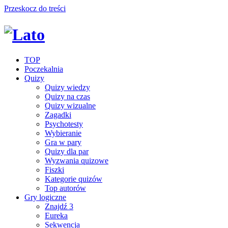
Przeskocz do treści
TOP
Poczekalnia
Quizy
Quizy wiedzy
Quizy na czas
Quizy wizualne
Zagadki
Psychotesty
Wybieranie
Gra w pary
Quizy dla par
Wyzwania quizowe
Fiszki
Kategorie quizów
Top autorów
Gry logiczne
Znajdź 3
Eureka
Sekwencja