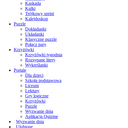
Kaskada
Kulki
Trójkowy sprint
Kalejdoskop
Puzzle
Dokładanki
Układanki
Klasyczne puzzle
Połącz pary
Krzyżówki
Krzyżówki tygodnia
Rozsypane litery
Wykreślanki
Portale
Dla dzieci
Szkoła podstawowa
Liceum
Lektury
Gry logiczne
Krzyżówki
Puzzle
Wyzwanie dnia
Aplikacja Quizme
Wyzwanie dnia
Ulubione