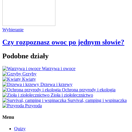
Wybieranie
Czy rozpoznasz owoc po jednym słowie?
Podobne działy
Warzywa i owoce
Grzyby
Kwiaty
Drzewa i krzewy
Ochrona przyrody i ekologia
Zioła i ziołolecznictwo
Survival, camping i wspinaczka
Przyroda
Menu
Quizy