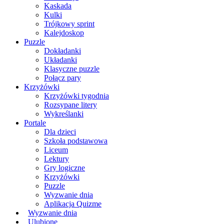
Kaskada
Kulki
Trójkowy sprint
Kalejdoskop
Puzzle
Dokładanki
Układanki
Klasyczne puzzle
Połącz pary
Krzyżówki
Krzyżówki tygodnia
Rozsypane litery
Wykreślanki
Portale
Dla dzieci
Szkoła podstawowa
Liceum
Lektury
Gry logiczne
Krzyżówki
Puzzle
Wyzwanie dnia
Aplikacja Quizme
Wyzwanie dnia
Ulubione