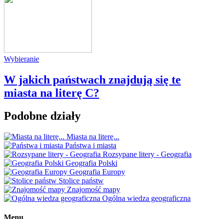
Wybieranie
W jakich państwach znajdują się te
miasta na literę C?
Podobne działy
Miasta na literę...
Państwa i miasta
Rozsypane litery - Geografia
Geografia Polski
Geografia Europy
Stolice państw
Znajomość mapy
Ogólna wiedza geograficzna
Menu