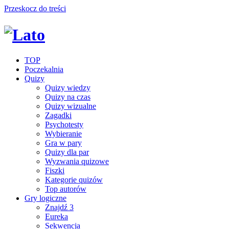
Przeskocz do treści
TOP
Poczekalnia
Quizy
Quizy wiedzy
Quizy na czas
Quizy wizualne
Zagadki
Psychotesty
Wybieranie
Gra w pary
Quizy dla par
Wyzwania quizowe
Fiszki
Kategorie quizów
Top autorów
Gry logiczne
Znajdź 3
Eureka
Sekwencja