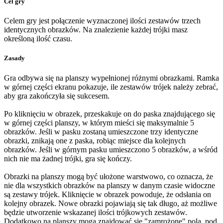
Cel gry
Celem gry jest połączenie wyznaczonej ilości zestawów trzech
identycznych obrazków. Na znalezienie każdej trójki masz
określoną ilość czasu.
Zasady
Gra odbywa się na planszy wypełnionej różnymi obrazkami. Ramka
w górnej części ekranu pokazuje, ile zestawów trójek należy zebrać,
aby gra zakończyła się sukcesem.
Po kliknięciu w obrazek, przeskakuje on do paska znajdującego się
w górnej części planszy, w którym mieści się maksymalnie 5
obrazków. Jeśli w pasku zostaną umieszczone trzy identyczne
obrazki, znikają one z paska, robiąc miejsce dla kolejnych
obrazków. Jeśli w górnym pasku umieszczono 5 obrazków, a wśród
nich nie ma żadnej trójki, gra się kończy.
Obrazki na planszy mogą być ułożone warstwowo, co oznacza, że
nie dla wszystkich obrazków na planszy w danym czasie widoczne
są zestawy trójek. Kliknięcie w obrazek powoduje, że odsłania on
kolejny obrazek. Nowe obrazki pojawiają się tak długo, aż możliwe
będzie utworzenie wskazanej ilości trójkowych zestawów.
Dodatkowo na planszy mogą znajdować się "zamrożone" pola, pod