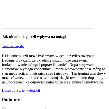
Jak układanie puzzli wpływa na mózg?
Trening umysłu
Układanie puzzli może być czymś więcej niż tylko rozrywką.
Badania wykazały, że układanie puzzli może usprawnić
funkcjonowanie mózgu i poprawić pamięć. Dopasowywanie
elementów wymaga koncentracji i może wprowadzić nasz mózg w
stan medytacji, zmniejszając stres i niepokój. Ten trening umysłowy
może również poprawić nasz nastrój, dzięki uwalnianiu dopaminy -
neuroprzekaźnika odpowiedzialnego za przyjemność i motywację.
Losuj quiz z tej kategorii
Podobne