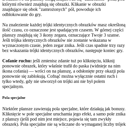
którymi również znajdują się obrazki. Klikanie w obrazki
znajdujące się obok "zamrożonych" pól, powoduje ich
odblokowanie do gry.
Na znalezienie każdej trójki identycznych obrazków masz określoną
ilość czasu, co oznaczone jest spadającym czasem. W górnej części
planszy znajdują się 3 ikony zegara, oznaczające Twoje 3 szanse.
Jeśli trójka identycznych obrazków nie zostanie wskazana w
wyznaczonym czasie, jeden zegar znika. Jeśli czas spadnie trzy razy
bez wskazania trójki identycznych obrazków, następuje koniec gry.
Cofanie ruchu:
jeśli zmienisz zdanie tuż po kliknięciu, kliknij
ponownie obrazek, który właśnie trafił do paska (widnieje na nim
ikona cofania) — wróci on na planszę, a odsłonięte przy okazji pola
ponownie się zablokują. Cofnąć można wyłącznie ostatni ruch i
tylko wtedy, gdy nie utworzył on trójki ani nie był polem
specjalnym.
Pola specjalne
Niektóre plansze zawierają pola specjalne, które działają jak bonusy.
Kliknięcie w pole specjalne uruchamia jego efekt, a samo pole znika
z planszy (jeśli pod nim jest miejsce, pojawia się tam zwykły
obrazek). Pola specjalne nie są wliczane do wymaganej liczby trójek