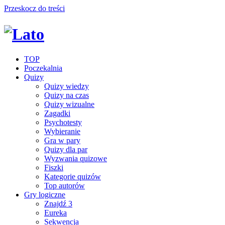
Przeskocz do treści
TOP
Poczekalnia
Quizy
Quizy wiedzy
Quizy na czas
Quizy wizualne
Zagadki
Psychotesty
Wybieranie
Gra w pary
Quizy dla par
Wyzwania quizowe
Fiszki
Kategorie quizów
Top autorów
Gry logiczne
Znajdź 3
Eureka
Sekwencja