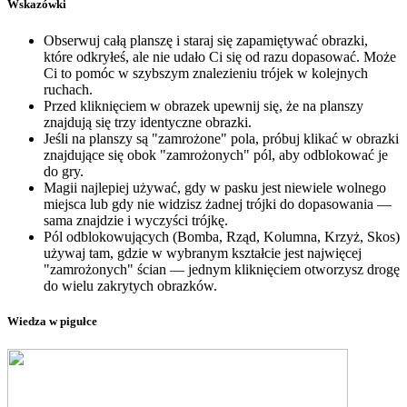
Wskazówki
Obserwuj całą planszę i staraj się zapamiętywać obrazki,
które odkryłeś, ale nie udało Ci się od razu dopasować. Może
Ci to pomóc w szybszym znalezieniu trójek w kolejnych
ruchach.
Przed kliknięciem w obrazek upewnij się, że na planszy
znajdują się trzy identyczne obrazki.
Jeśli na planszy są "zamrożone" pola, próbuj klikać w obrazki
znajdujące się obok "zamrożonych" pól, aby odblokować je
do gry.
Magii najlepiej używać, gdy w pasku jest niewiele wolnego
miejsca lub gdy nie widzisz żadnej trójki do dopasowania —
sama znajdzie i wyczyści trójkę.
Pól odblokowujących (Bomba, Rząd, Kolumna, Krzyż, Skos)
używaj tam, gdzie w wybranym kształcie jest najwięcej
"zamrożonych" ścian — jednym kliknięciem otworzysz drogę
do wielu zakrytych obrazków.
Wiedza w pigułce