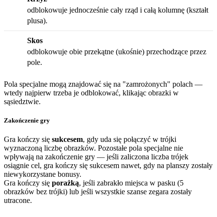
odblokowuje jednocześnie cały rząd i całą kolumnę (kształt
plusa).
Skos
odblokowuje obie przekątne (ukośnie) przechodzące przez
pole.
Pola specjalne mogą znajdować się na "zamrożonych" polach —
wtedy najpierw trzeba je odblokować, klikając obrazki w
sąsiedztwie.
Zakończenie gry
Gra kończy się
sukcesem
, gdy uda się połączyć w trójki
wyznaczoną liczbę obrazków. Pozostałe pola specjalne nie
wpływają na zakończenie gry — jeśli zaliczona liczba trójek
osiągnie cel, gra kończy się sukcesem nawet, gdy na planszy zostały
niewykorzystane bonusy.
Gra kończy się
porażką
, jeśli zabrakło miejsca w pasku (5
obrazków bez trójki) lub jeśli wszystkie szanse zegara zostały
utracone.