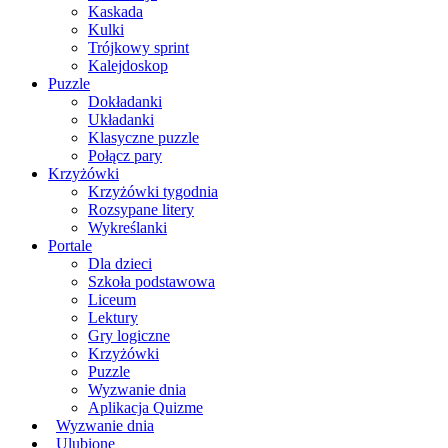
Kaskada
Kulki
Trójkowy sprint
Kalejdoskop
Puzzle
Dokładanki
Układanki
Klasyczne puzzle
Połącz pary
Krzyżówki
Krzyżówki tygodnia
Rozsypane litery
Wykreślanki
Portale
Dla dzieci
Szkoła podstawowa
Liceum
Lektury
Gry logiczne
Krzyżówki
Puzzle
Wyzwanie dnia
Aplikacja Quizme
Wyzwanie dnia
Ulubione