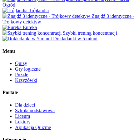
Ogród
Trójlandia
Znajdź 3 identyczne -
Trójkowy detektyw
Eureka
Szybki trening koncentracji
Dokładanki w 5 minut
Menu
Quizy
Gry logiczne
Puzzle
Krzyżówki
Portale
Dla dzieci
Szkoła podstawowa
Liceum
Lektury
Aplikacja Quizme
Informacje