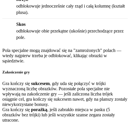
odblokowuje jednocześnie cały rząd i całą kolumnę (kształt
plusa).
Skos
odblokowuje obie przekątne (ukośnie) przechodzące przez
pole.
Pola specjalne mogą znajdować się na "zamrożonych" polach —
wtedy najpierw trzeba je odblokować, klikając obrazki w
sąsiedztwie.
Zakończenie gry
Gra kończy się
sukcesem
, gdy uda się połączyć w trójki
wyznaczoną liczbę obrazków. Pozostałe pola specjalne nie
wpływają na zakończenie gry — jeśli zaliczona liczba trójek
osiągnie cel, gra kończy się sukcesem nawet, gdy na planszy zostały
niewykorzystane bonusy.
Gra kończy się
porażką
, jeśli zabrakło miejsca w pasku (5
obrazków bez trójki) lub jeśli wszystkie szanse zegara zostały
utracone.