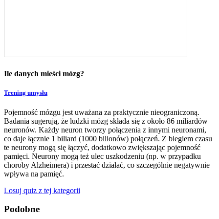
Ile danych mieści mózg?
Trening umysłu
Pojemność mózgu jest uważana za praktycznie nieograniczoną.
Badania sugerują, że ludzki mózg składa się z około 86 miliardów
neuronów. Każdy neuron tworzy połączenia z innymi neuronami,
co daje łącznie 1 biliard (1000 bilionów) połączeń. Z biegiem czasu
te neurony mogą się łączyć, dodatkowo zwiększając pojemność
pamięci. Neurony mogą też ulec uszkodzeniu (np. w przypadku
choroby Alzheimera) i przestać działać, co szczególnie negatywnie
wpływa na pamięć.
Losuj quiz z tej kategorii
Podobne