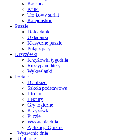
Kaskada
Kulki
Trójkowy sprint
Kalejdoskop
Puzzle
Dokładanki
Układanki
Klasyczne puzzle
Połącz pary
Krzyżówki
Krzyżówki tygodnia
Rozsypane litery
Wykreślanki
Portale
Dla dzieci
Szkoła podstawowa
Liceum
Lektury
Gry logiczne
Krzyżówki
Puzzle
Wyzwanie dnia
Aplikacja Quizme
Wyzwanie dnia
Ulubione