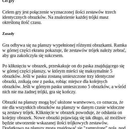
Cel gry
Celem gry jest połączenie wyznaczonej ilości zestawów trzech
identycznych obrazków. Na znalezienie każdej trójki masz
określoną ilość czasu.
Zasady
Gra odbywa się na planszy wypełnionej różnymi obrazkami. Ramka
w górnej części ekranu pokazuje, ile zestawów trójek należy zebrać,
aby gra zakończyła się sukcesem.
Po kliknięciu w obrazek, przeskakuje on do paska znajdującego się
w górnej części planszy, w którym mieści się maksymalnie 5
obrazków. Jeśli w pasku zostaną umieszczone trzy identyczne
obrazki, znikają one z paska, robiąc miejsce dla kolejnych
obrazków. Jeśli w górnym pasku umieszczono 5 obrazków, a wśród
nich nie ma żadnej trójki, gra się kończy.
Obrazki na planszy mogą być ułożone warstwowo, co oznacza, że
nie dla wszystkich obrazków na planszy w danym czasie widoczne
są zestawy trójek. Kliknięcie w obrazek powoduje, że odsłania on
kolejny obrazek. Nowe obrazki pojawiają się tak długo, aż możliwe
będzie utworzenie wskazanej ilości trójkowych zestawów.
Dodatkowo na planszy mogą znajdować się "zamrożone" pola, pod