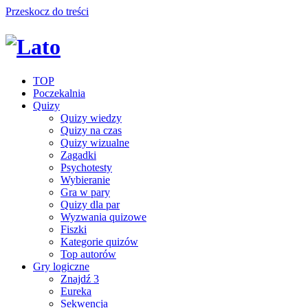
Przeskocz do treści
TOP
Poczekalnia
Quizy
Quizy wiedzy
Quizy na czas
Quizy wizualne
Zagadki
Psychotesty
Wybieranie
Gra w pary
Quizy dla par
Wyzwania quizowe
Fiszki
Kategorie quizów
Top autorów
Gry logiczne
Znajdź 3
Eureka
Sekwencja