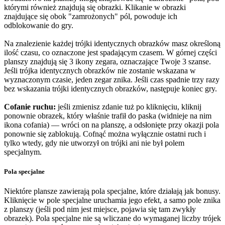
którymi również znajdują się obrazki. Klikanie w obrazki
znajdujące się obok "zamrożonych" pól, powoduje ich
odblokowanie do gry.
Na znalezienie każdej trójki identycznych obrazków masz określoną
ilość czasu, co oznaczone jest spadającym czasem. W górnej części
planszy znajdują się 3 ikony zegara, oznaczające Twoje 3 szanse.
Jeśli trójka identycznych obrazków nie zostanie wskazana w
wyznaczonym czasie, jeden zegar znika. Jeśli czas spadnie trzy razy
bez wskazania trójki identycznych obrazków, następuje koniec gry.
Cofanie ruchu:
jeśli zmienisz zdanie tuż po kliknięciu, kliknij
ponownie obrazek, który właśnie trafił do paska (widnieje na nim
ikona cofania) — wróci on na planszę, a odsłonięte przy okazji pola
ponownie się zablokują. Cofnąć można wyłącznie ostatni ruch i
tylko wtedy, gdy nie utworzył on trójki ani nie był polem
specjalnym.
Pola specjalne
Niektóre plansze zawierają pola specjalne, które działają jak bonusy.
Kliknięcie w pole specjalne uruchamia jego efekt, a samo pole znika
z planszy (jeśli pod nim jest miejsce, pojawia się tam zwykły
obrazek). Pola specjalne nie są wliczane do wymaganej liczby trójek