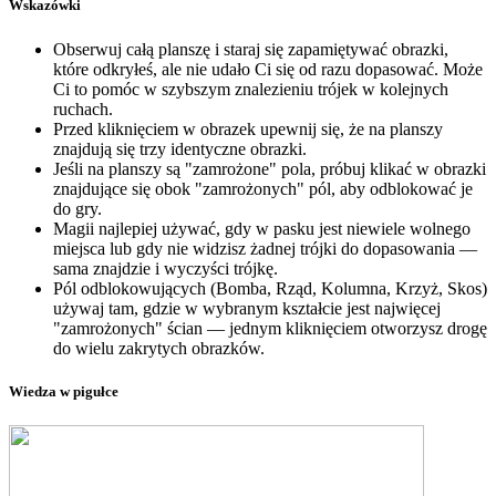
Wskazówki
Obserwuj całą planszę i staraj się zapamiętywać obrazki,
które odkryłeś, ale nie udało Ci się od razu dopasować. Może
Ci to pomóc w szybszym znalezieniu trójek w kolejnych
ruchach.
Przed kliknięciem w obrazek upewnij się, że na planszy
znajdują się trzy identyczne obrazki.
Jeśli na planszy są "zamrożone" pola, próbuj klikać w obrazki
znajdujące się obok "zamrożonych" pól, aby odblokować je
do gry.
Magii najlepiej używać, gdy w pasku jest niewiele wolnego
miejsca lub gdy nie widzisz żadnej trójki do dopasowania —
sama znajdzie i wyczyści trójkę.
Pól odblokowujących (Bomba, Rząd, Kolumna, Krzyż, Skos)
używaj tam, gdzie w wybranym kształcie jest najwięcej
"zamrożonych" ścian — jednym kliknięciem otworzysz drogę
do wielu zakrytych obrazków.
Wiedza w pigułce