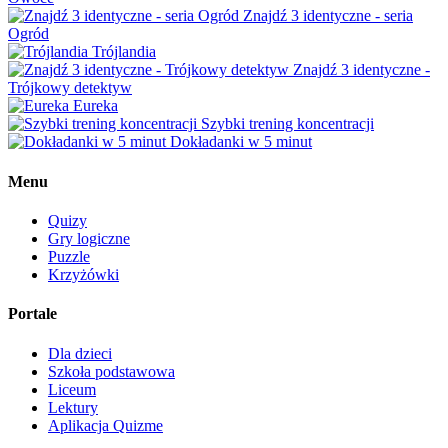
Znajdź 3 identyczne - seria
Ogród
Trójlandia
Znajdź 3 identyczne -
Trójkowy detektyw
Eureka
Szybki trening koncentracji
Dokładanki w 5 minut
Menu
Quizy
Gry logiczne
Puzzle
Krzyżówki
Portale
Dla dzieci
Szkoła podstawowa
Liceum
Lektury
Aplikacja Quizme