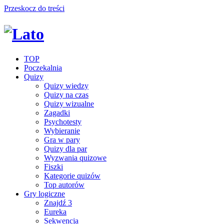
Przeskocz do treści
TOP
Poczekalnia
Quizy
Quizy wiedzy
Quizy na czas
Quizy wizualne
Zagadki
Psychotesty
Wybieranie
Gra w pary
Quizy dla par
Wyzwania quizowe
Fiszki
Kategorie quizów
Top autorów
Gry logiczne
Znajdź 3
Eureka
Sekwencja