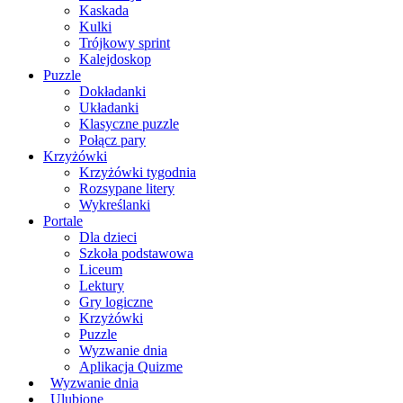
Kaskada
Kulki
Trójkowy sprint
Kalejdoskop
Puzzle
Dokładanki
Układanki
Klasyczne puzzle
Połącz pary
Krzyżówki
Krzyżówki tygodnia
Rozsypane litery
Wykreślanki
Portale
Dla dzieci
Szkoła podstawowa
Liceum
Lektury
Gry logiczne
Krzyżówki
Puzzle
Wyzwanie dnia
Aplikacja Quizme
Wyzwanie dnia
Ulubione