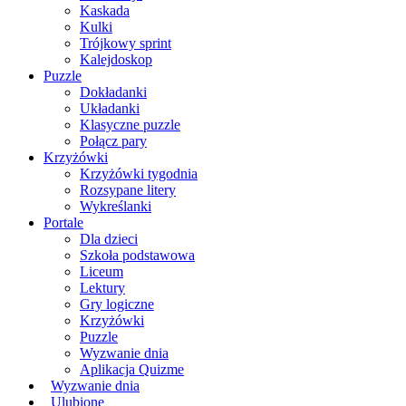
Kaskada
Kulki
Trójkowy sprint
Kalejdoskop
Puzzle
Dokładanki
Układanki
Klasyczne puzzle
Połącz pary
Krzyżówki
Krzyżówki tygodnia
Rozsypane litery
Wykreślanki
Portale
Dla dzieci
Szkoła podstawowa
Liceum
Lektury
Gry logiczne
Krzyżówki
Puzzle
Wyzwanie dnia
Aplikacja Quizme
Wyzwanie dnia
Ulubione