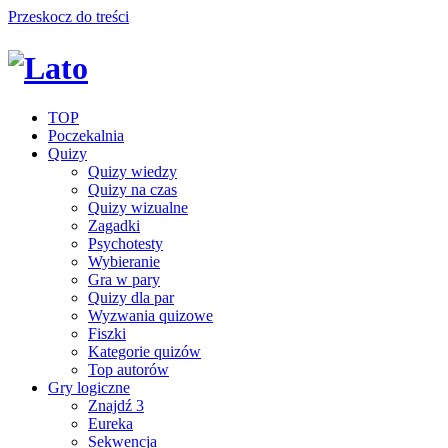
Przeskocz do treści
TOP
Poczekalnia
Quizy
Quizy wiedzy
Quizy na czas
Quizy wizualne
Zagadki
Psychotesty
Wybieranie
Gra w pary
Quizy dla par
Wyzwania quizowe
Fiszki
Kategorie quizów
Top autorów
Gry logiczne
Znajdź 3
Eureka
Sekwencja