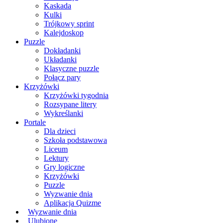
Kaskada
Kulki
Trójkowy sprint
Kalejdoskop
Puzzle
Dokładanki
Układanki
Klasyczne puzzle
Połącz pary
Krzyżówki
Krzyżówki tygodnia
Rozsypane litery
Wykreślanki
Portale
Dla dzieci
Szkoła podstawowa
Liceum
Lektury
Gry logiczne
Krzyżówki
Puzzle
Wyzwanie dnia
Aplikacja Quizme
Wyzwanie dnia
Ulubione