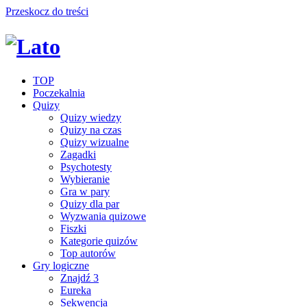
Przeskocz do treści
TOP
Poczekalnia
Quizy
Quizy wiedzy
Quizy na czas
Quizy wizualne
Zagadki
Psychotesty
Wybieranie
Gra w pary
Quizy dla par
Wyzwania quizowe
Fiszki
Kategorie quizów
Top autorów
Gry logiczne
Znajdź 3
Eureka
Sekwencja