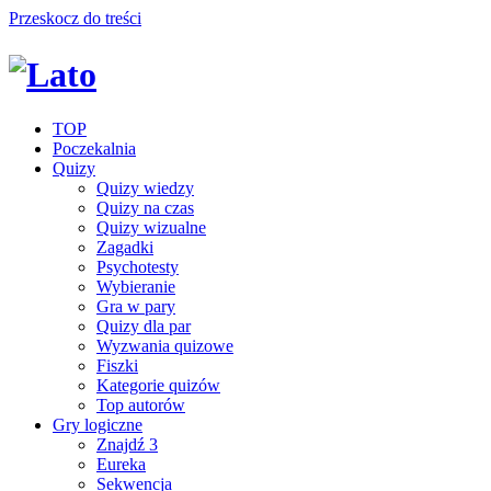
Przeskocz do treści
TOP
Poczekalnia
Quizy
Quizy wiedzy
Quizy na czas
Quizy wizualne
Zagadki
Psychotesty
Wybieranie
Gra w pary
Quizy dla par
Wyzwania quizowe
Fiszki
Kategorie quizów
Top autorów
Gry logiczne
Znajdź 3
Eureka
Sekwencja