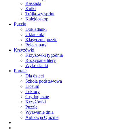
Kaskada
Kulki
Trójkowy sprint
Kalejdoskop
Puzzle
Dokładanki
Układanki
Klasyczne puzzle
Połącz pary
Krzyżówki
Krzyżówki tygodnia
Rozsypane litery
Wykreślanki
Portale
Dla dzieci
Szkoła podstawowa
Liceum
Lektury
Gry logiczne
Krzyżówki
Puzzle
Wyzwanie dnia
Aplikacja Quizme