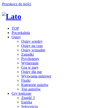
Przeskocz do treści
TOP
Poczekalnia
Quizy
Quizy wiedzy
Quizy na czas
Quizy wizualne
Zagadki
Psychotesty
Wybieranie
Gra w pary
Quizy dla par
Wyzwania quizowe
Fiszki
Kategorie quizów
Top autorów
Gry logiczne
Znajdź 3
Eureka
Sekwencja