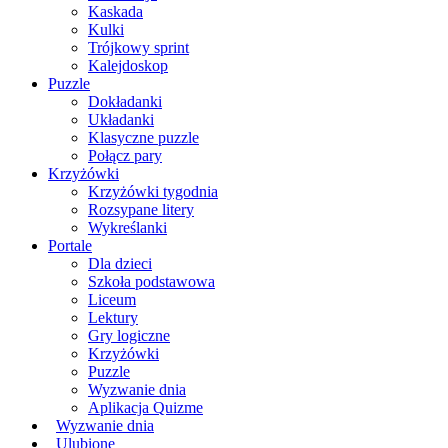
Kaskada
Kulki
Trójkowy sprint
Kalejdoskop
Puzzle
Dokładanki
Układanki
Klasyczne puzzle
Połącz pary
Krzyżówki
Krzyżówki tygodnia
Rozsypane litery
Wykreślanki
Portale
Dla dzieci
Szkoła podstawowa
Liceum
Lektury
Gry logiczne
Krzyżówki
Puzzle
Wyzwanie dnia
Aplikacja Quizme
Wyzwanie dnia
Ulubione