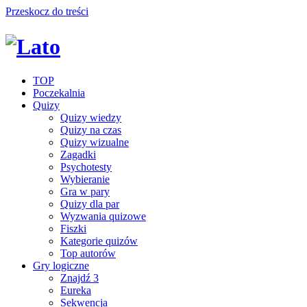
Przeskocz do treści
TOP
Poczekalnia
Quizy
Quizy wiedzy
Quizy na czas
Quizy wizualne
Zagadki
Psychotesty
Wybieranie
Gra w pary
Quizy dla par
Wyzwania quizowe
Fiszki
Kategorie quizów
Top autorów
Gry logiczne
Znajdź 3
Eureka
Sekwencja