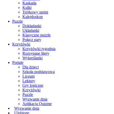
Kaskada
Kulki
Trójkowy sprint
Kalejdoskop
Puzzle
Dokładanki
Układanki
Klasyczne puzzle
Połącz pary
Krzyżówki
Krzyżówki tygodnia
Rozsypane litery
Wykreślanki
Portale
Dla dzieci
Szkoła podstawowa
Liceum
Lektury
Gry logiczne
Krzyżówki
Puzzle
Wyzwanie dnia
Aplikacja Quizme
Wyzwanie dnia
Ulubione