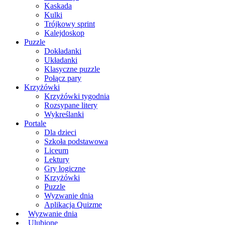
Kaskada
Kulki
Trójkowy sprint
Kalejdoskop
Puzzle
Dokładanki
Układanki
Klasyczne puzzle
Połącz pary
Krzyżówki
Krzyżówki tygodnia
Rozsypane litery
Wykreślanki
Portale
Dla dzieci
Szkoła podstawowa
Liceum
Lektury
Gry logiczne
Krzyżówki
Puzzle
Wyzwanie dnia
Aplikacja Quizme
Wyzwanie dnia
Ulubione