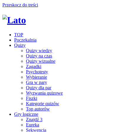
Przeskocz do treści
TOP
Poczekalnia
Quizy
Quizy wiedzy
Quizy na czas
Quizy wizualne
Zagadki
Psychotesty
Wybieranie
Gra w pary
Quizy dla par
Wyzwania quizowe
Fiszki
Kategorie quizów
Top autorów
Gry logiczne
Znajdź 3
Eureka
Sekwencja