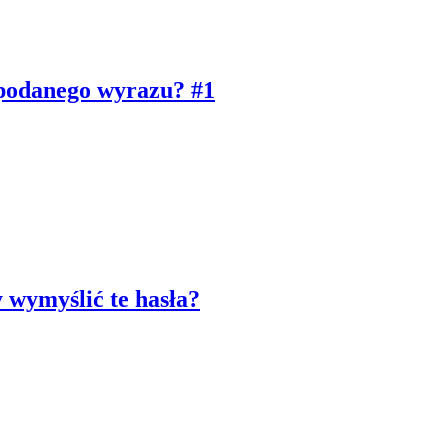
 podanego wyrazu? #1
y wymyślić te hasła?