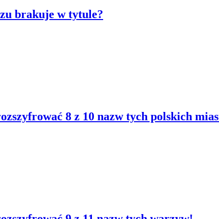
zu brakuje w tytule?
rozszyfrować 8 z 10 nazw tych polskich mias
rozszyfrować 9 z 11 nazw tych warzyw!