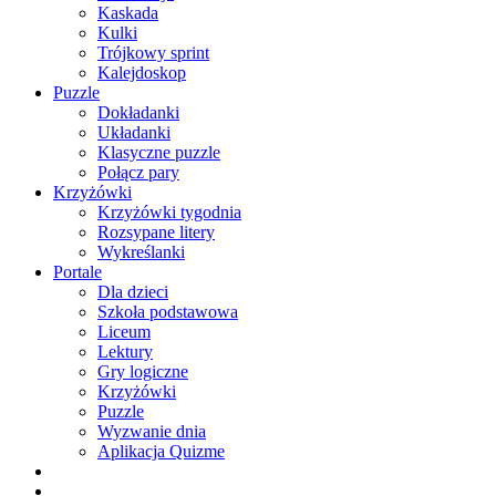
Kaskada
Kulki
Trójkowy sprint
Kalejdoskop
Puzzle
Dokładanki
Układanki
Klasyczne puzzle
Połącz pary
Krzyżówki
Krzyżówki tygodnia
Rozsypane litery
Wykreślanki
Portale
Dla dzieci
Szkoła podstawowa
Liceum
Lektury
Gry logiczne
Krzyżówki
Puzzle
Wyzwanie dnia
Aplikacja Quizme