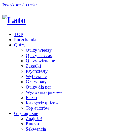
Przeskocz do treści
TOP
Poczekalnia
Quizy
Quizy wiedzy
Quizy na czas
Quizy wizualne
Zagadki
Psychotesty
Wybieranie
Gra w pary
Quizy dla par
Wyzwania quizowe
Fiszki
Kategorie quizów
Top autorów
Gry logiczne
Znajdź 3
Eureka
Sekwencja