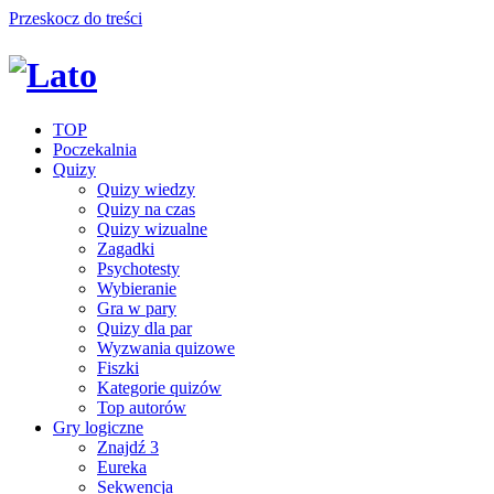
Przeskocz do treści
TOP
Poczekalnia
Quizy
Quizy wiedzy
Quizy na czas
Quizy wizualne
Zagadki
Psychotesty
Wybieranie
Gra w pary
Quizy dla par
Wyzwania quizowe
Fiszki
Kategorie quizów
Top autorów
Gry logiczne
Znajdź 3
Eureka
Sekwencja