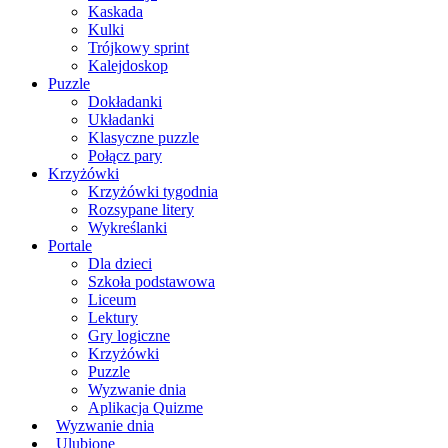
Kaskada
Kulki
Trójkowy sprint
Kalejdoskop
Puzzle
Dokładanki
Układanki
Klasyczne puzzle
Połącz pary
Krzyżówki
Krzyżówki tygodnia
Rozsypane litery
Wykreślanki
Portale
Dla dzieci
Szkoła podstawowa
Liceum
Lektury
Gry logiczne
Krzyżówki
Puzzle
Wyzwanie dnia
Aplikacja Quizme
Wyzwanie dnia
Ulubione