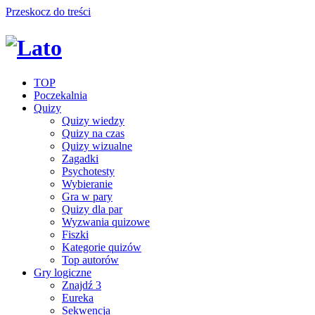
Przeskocz do treści
TOP
Poczekalnia
Quizy
Quizy wiedzy
Quizy na czas
Quizy wizualne
Zagadki
Psychotesty
Wybieranie
Gra w pary
Quizy dla par
Wyzwania quizowe
Fiszki
Kategorie quizów
Top autorów
Gry logiczne
Znajdź 3
Eureka
Sekwencja