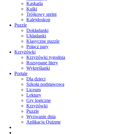
Kaskada
Kulki
Trójkowy sprint
Kalejdoskop
Puzzle
Dokładanki
Układanki
Klasyczne puzzle
Połącz pary
Krzyżówki
Krzyżówki tygodnia
Rozsypane litery
Wykreślanki
Portale
Dla dzieci
Szkoła podstawowa
Liceum
Lektury
Gry logiczne
Krzyżówki
Puzzle
Wyzwanie dnia
Aplikacja Quizme