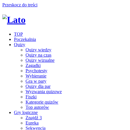
Przeskocz do treści
TOP
Poczekalnia
Quizy
Quizy wiedzy
Quizy na czas
Quizy wizualne
Zagadki
Psychotesty
Wybieranie
Gra w pary
Quizy dla par
Wyzwania quizowe
Fiszki
Kategorie quizów
Top autorów
Gry logiczne
Znajdź 3
Eureka
Sekwencja