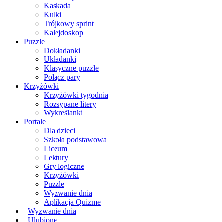
Kaskada
Kulki
Trójkowy sprint
Kalejdoskop
Puzzle
Dokładanki
Układanki
Klasyczne puzzle
Połącz pary
Krzyżówki
Krzyżówki tygodnia
Rozsypane litery
Wykreślanki
Portale
Dla dzieci
Szkoła podstawowa
Liceum
Lektury
Gry logiczne
Krzyżówki
Puzzle
Wyzwanie dnia
Aplikacja Quizme
Wyzwanie dnia
Ulubione