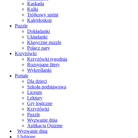
Kaskada
Kulki
Trójkowy sprint
Kalejdoskop
Puzzle
Dokładanki
Układanki
Klasyczne puzzle
Połącz pary
Krzyżówki
Krzyżówki tygodnia
Rozsypane litery
Wykreślanki
Portale
Dla dzieci
Szkoła podstawowa
Liceum
Lektury
Gry logiczne
Krzyżówki
Puzzle
Wyzwanie dnia
Aplikacja Quizme
Wyzwanie dnia
Ulubione