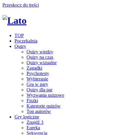
Przeskocz do treści
TOP
Poczekalnia
Quizy
Quizy wiedzy
Quizy na czas
Quizy wizualne
Zagadki
Psychotesty
Wybieranie
Gra w pary
Quizy dla par
Wyzwania quizowe
Fiszki
Kategorie quizów
Top autorów
Gry logiczne
Znajdź 3
Eureka
Sekwencja